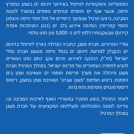
המפעליות והמקומיות לטיפול באירועי זיהום ים בשמן במפרץ
חיפה, אנשי אגף ים וחופים וגורמים נוספים במשרד להגנת
הסביבה, ביצעו תרגיל שנמשך כיומיים אל מול חופי חיפה והצפון
וחופי קפריסין המדמה אירוע בלב ים (כגון התהפכות אסדת
קידוח) שבעקבותיו דלפו לים כ- 5,000 טון נפט גולמי.
עפ"י התרחיש, חברת מעגן, כחברה הגדולה בארץ לטיפול בזיהום
ים וכקבלן למניעת זיהום ים בנמל חיפה מטעם חברת נמלי
ישראל (חנ"י), הוזנקה לאירוע חרום עקב כתם נפט המאיים
להגיע לחופיה הצפוניים של מדינת ישראל. במהלך התרגיל חברת
מעגן תירגלה את מערך פריסת חוסמי ים ושאיבת שמן בים
הפתוח, ביצוע חסימת "מעגן שביט" ושאיבת שמן במעגן, ריסוס
דיספרסנטים וחסימת מזח גדות.
לאחר התרגיל, בוצע תחקיר במשרדי האגף לאיכות הסביבה ובו
צויינה לטובה התנהלותה ופעילותה המקצועית של חברת מעגן
במהלך התרגיל.