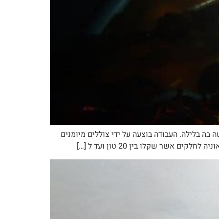
ים של 24 מטר וזאת לאחר שאוניה אחרת התנגשה בה בלילה. העבודה בוצעה על ידי צוללים מיומנים
שר שקלו בין 20 טון ועד ל […]