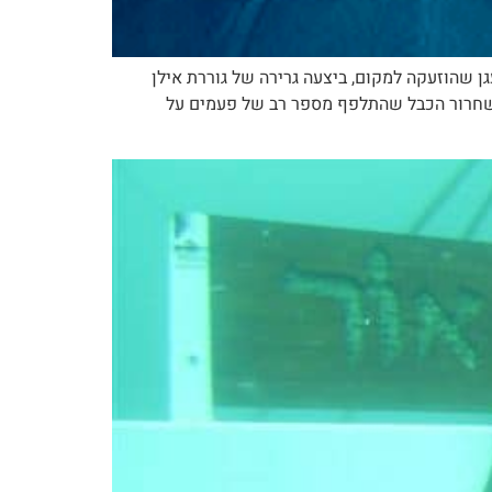
"אילן" כבל פלדה בעובי 44 מ"מ.גוררת של מעגן חברת מעגן שהוזעקה למקום, ביצעה גרירה של גוררת אילן
 חיתוך תת-ימי באמצעות ארקר לשחרור הכבל שהתלפף מספר רב של פעמים על