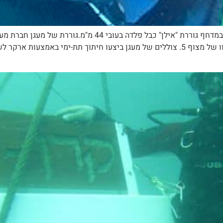
במהלך קשירת מכלית במקשר הימי בנמל חיפה, נתפס במדחף גוררת 
למצוף 5 במקשר הימי. והניחה חבל קשירה מהגוררת לוו של מצוף 5. צוללים של מעגן ביצעו