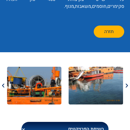
סקימרים,חוסמים,משאבות,מנוף.
חזרה